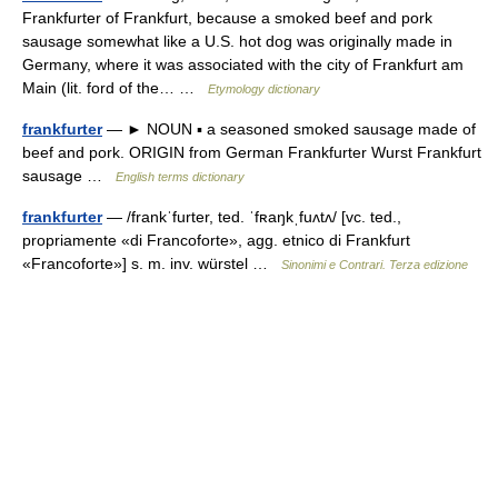
Frankfurter of Frankfurt, because a smoked beef and pork
sausage somewhat like a U.S. hot dog was originally made in
Germany, where it was associated with the city of Frankfurt am
Main (lit. ford of the… …
Etymology dictionary
frankfurter
— ► NOUN ▪ a seasoned smoked sausage made of
beef and pork. ORIGIN from German Frankfurter Wurst Frankfurt
sausage …
English terms dictionary
frankfurter
— /frankˈfurter, ted. ˈfʀaŋkˌfuʌtʌ/ [vc. ted.,
propriamente «di Francoforte», agg. etnico di Frankfurt
«Francoforte»] s. m. inv. würstel …
Sinonimi e Contrari. Terza edizione