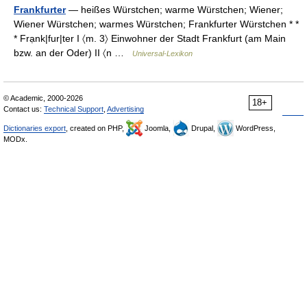
Frankfurter
— heißes Würstchen; warme Würstchen; Wiener;
Wiener Würstchen; warmes Würstchen; Frankfurter Würstchen * *
* Frạnk|fur|ter I 〈m. 3〉 Einwohner der Stadt Frankfurt (am Main
bzw. an der Oder) II 〈n …
Universal-Lexikon
© Academic, 2000-2026
18+
Contact us:
Technical Support
,
Advertising
Dictionaries export
, created on PHP,
Joomla,
Drupal,
WordPress,
MODx.