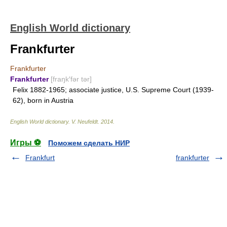
English World dictionary
Frankfurter
Frankfurter
Frankfurter
[fraŋk′fər tər]
Felix 1882-1965; associate justice, U.S. Supreme Court (1939-
62), born in Austria
English World dictionary
.
V. Neufeldt
.
2014
.
Игры ⚽
Поможем сделать НИР
Frankfurt
frankfurter