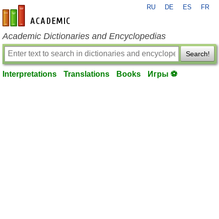
RU
DE
ES
FR
en-academic.com
Academic Dictionaries and Encyclopedias
Search!
Interpretations
Translations
Books
Игры ⚽