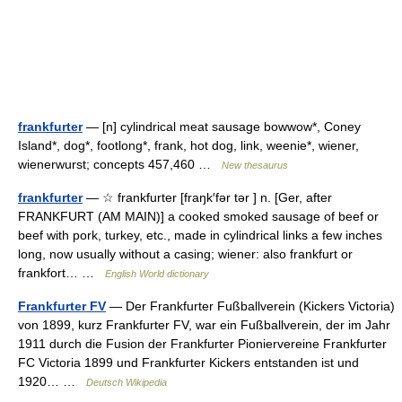
frankfurter
— [n] cylindrical meat sausage bowwow*, Coney
Island*, dog*, footlong*, frank, hot dog, link, weenie*, wiener,
wienerwurst; concepts 457,460 …
New thesaurus
frankfurter
— ☆ frankfurter [fraŋk′fər tər ] n. [Ger, after
FRANKFURT (AM MAIN)] a cooked smoked sausage of beef or
beef with pork, turkey, etc., made in cylindrical links a few inches
long, now usually without a casing; wiener: also frankfurt or
frankfort… …
English World dictionary
Frankfurter FV
— Der Frankfurter Fußballverein (Kickers Victoria)
von 1899, kurz Frankfurter FV, war ein Fußballverein, der im Jahr
1911 durch die Fusion der Frankfurter Pioniervereine Frankfurter
FC Victoria 1899 und Frankfurter Kickers entstanden ist und
1920… …
Deutsch Wikipedia