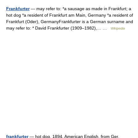
Frankfurter
— may refer to: *a sausage as made in Frankfurt; a
hot dog *a resident of Frankfurt am Main, Germany *a resident of
Frankfurt (Oder), GermanyFrankfurter is a German surname and
may refer to: * David Frankfurter (1909–1982),… …
Wikipedia
frankfurter
— hot dog, 1894, American English, from Ger.